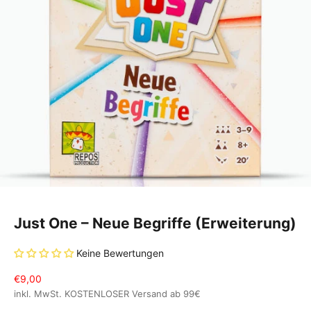
Gehe zu Element 1
Gehe zu Element 2
Just One – Neue Begriffe (Erweiterung)
Keine Bewertungen
Angebot
€9,00
inkl. MwSt. KOSTENLOSER
Versand
ab 99€